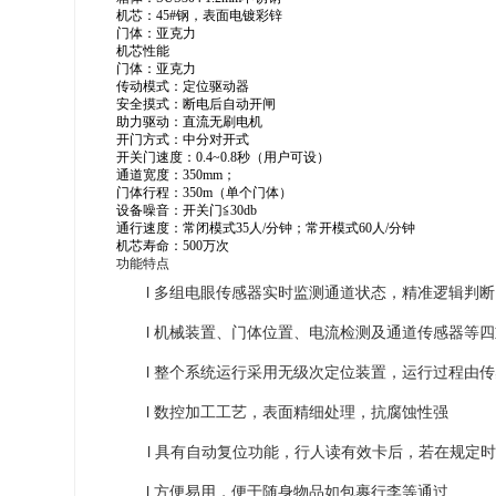
机芯：
45#钢，表面电镀彩锌
门体：亚克力
机芯性能
门体：
亚克力
传动模式：定位驱动器
安全摸式：断电后
自动开闸
助力驱动：直流无刷电机
开门方式：中分对开式
开关门速度：
0.4~0.8秒（用户可设）
通道宽度：
350mm
；
门体行程：
350
m（单个门体）
设备噪音：开关门
≦30db
通行速度：常闭模式
35人/分钟；常开模式60人/分钟
机芯寿命：
500万次
功能特点
l 多组电眼传感器实时监测通道状态，精准逻辑判
l 机械装置、门体位置、电流检测及通道传感器等
l 整个系统运行采用无级次定位装置，运行过程由
l 数控加工工艺，表面精细处理，抗腐蚀性强
l 具有自动复位功能，行人读有效卡后，若在规定
l 方便易用，便于随身物品如包裹行李等通过