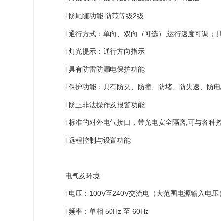
l 防尾随功能:防范等级2级
l 通行方式：单向、双向（可选）,运行速度可调；
l 灯光提示：通行方向指示
l 具有防雷防漏电保护功能
l 保护功能：具有防夹、防撞、防堵、防失速、防
l 防止非法操作及报警功能
l 标准的对外电气接口，带光电安全隔离,可与各
l 远程控制与设置功能
电气及环境
l 电压：100V至240V交流电（大范围电源输入电压
l 频率：单相 50Hz 至 60Hz