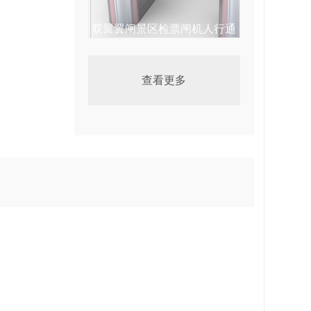
双翼翼闸景区检票闸机人行通
道人脸识别闸机刷卡感应
查看更多
指纹机不锈钢三辊闸