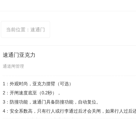
当前位置：
速通门
速通门亚克力
通道闸管理
1：外观时尚，亚克力摆臂（可选）
2：开闸速度底至（0.2秒），
3：防撞功能，速通门具备防撞功能，自动复位。
4：安全系数高，只有行人或行李通过后才会关闸，如果行人过后
自动开闸，防止夹人具发出非法闯入报警提示。