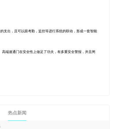
力的支出，且可以跟考勤，监控等进行系统的联动，形成一套智能
速通门双机芯系列
。高端速通门在安全性上做足了功夫，有多重安全警报，并且闸
热点新闻
双通道速通门亚克力
5